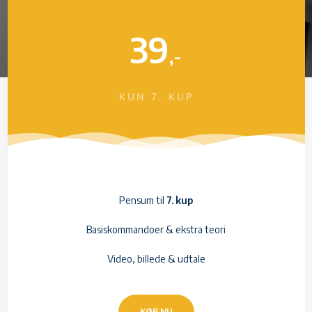
39
,-
KUN 7. KUP
Pensum til
7. kup
Basiskommandoer & ekstra teori
Video, billede & udtale
KØB NU