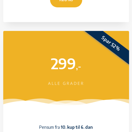
Spar 52%
299
,-
ALLE GRADER
Pensum fra
10. kup til 6. dan