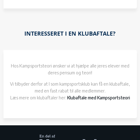
INTERESSERET I EN KLUBAFTALE?
Hos Kampsportsteori ønsker vi at hjælpe alle jeres elever med
deres pensum og teori!
Vi tilbyder derfor at I som kampsportsklub kan få en klubaftale,
med en fast rabat til alle medlemmer.
Læs mere om klubaftaler her:
Klubaftale med Kampsportsteori