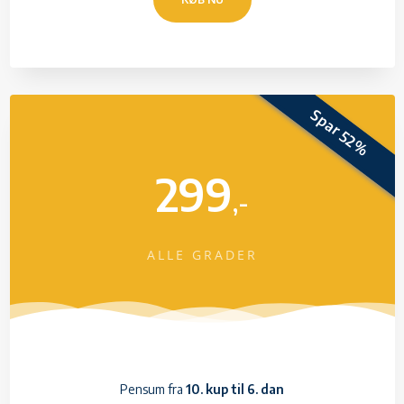
Spar 52%
299
,-
ALLE GRADER
Pensum fra
10. kup til 6. dan