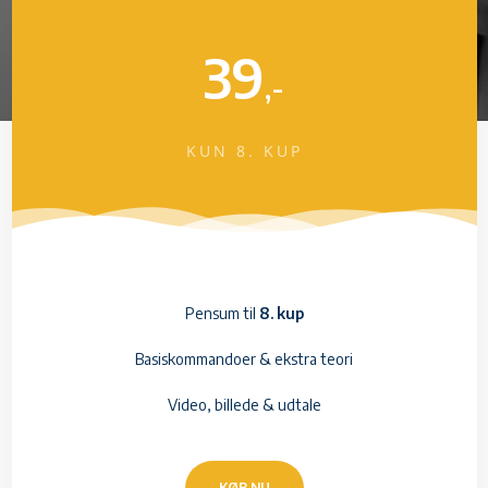
39
,-
KUN 8. KUP
Pensum til
8. kup
Basiskommandoer & ekstra teori
Video, billede & udtale
KØB NU