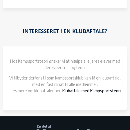
INTERESSERET I EN KLUBAFTALE?
Hos Kampsportsteori ønsker vi at hjælpe alle jeres elever med
deres pensum og teori!
Vi tilbyder derfor at I som kampsportsklub kan få en klubaftale,
med en fast rabat til alle medlemmer.
Læs mere om klubaftaler her:
Klubaftale med Kampsportsteori