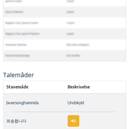
Talemåder
Stavemåde
Beskrivelse
Jwaesonghamnida
Undskyld
죄송합니다