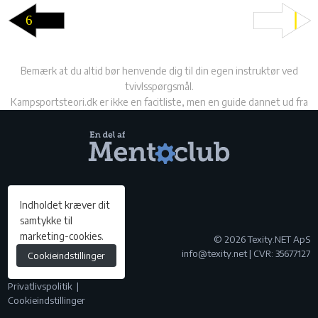
Bemærk at du altid bør henvende dig til din egen instruktør ved
tvivlsspørgsmål.
Kampsportsteori.dk er ikke en facitliste, men en guide dannet ud fra
de gældende retningslinjer.
Indholdet kræver dit
samtykke til
marketing-cookies.
© 2026 Texity.NET ApS
info@texity.net | CVR: 35677127
Cookieindstillinger
Privatlivspolitik
|
Cookieindstillinger