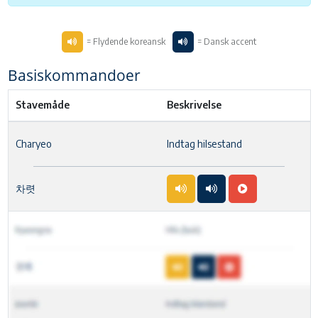
= Flydende koreansk
= Dansk accent
Basiskommandoer
Stavemåde
Beskrivelse
Charyeo
Indtag hilsestand
차렷