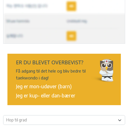
ER DU BLEVET OVERBEVIST?
Få adgang til det hele og bliv bedre til
taekwondo i dag!
Jeg er mon-udøver (barn)
Jeg er kup- eller dan-bærer