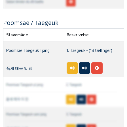
Poomsae / Taegeuk
Stavemåde
Beskrivelse
Poomsae Taegeuk Il jang
1. Taegeuk - (18 tællinger)
품새 태극 일 장